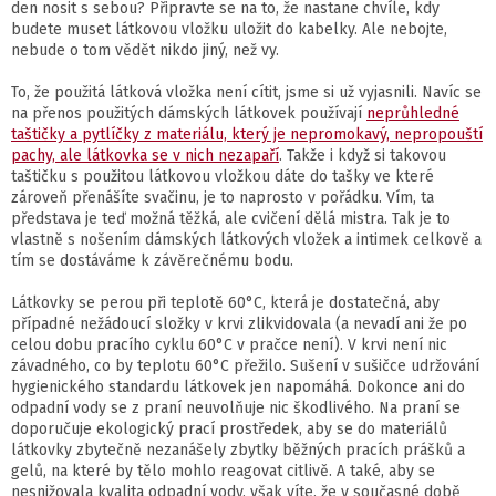
den nosit s sebou?
Připravte se na to, že nastane chvíle, kdy
budete muset látkovou vložku uložit do kabelky. Ale nebojte,
nebude o tom vědět nikdo jiný, než vy.
To, že použitá látková vložka není cítit, jsme si už vyjasnili. Navíc se
na přenos použitých dámských látkovek používají
neprůhledné
taštičky a pytlíčky z materiálu, který je nepromokavý, nepropouští
pachy, ale látkovka se v nich nezapaří
. Takže i když si takovou
taštičku s použitou látkovou vložkou dáte do tašky ve které
zároveň přenášíte svačinu, je to naprosto v pořádku. Vím, ta
představa je teď možná těžká, ale cvičení dělá mistra. Tak je to
vlastně s nošením dámských látkových vložek a intimek celkově a
tím se dostáváme k závěrečnému bodu.
Látkovky se perou při teplotě 60°C, která je dostatečná, aby
případné nežádoucí složky v krvi zlikvidovala (a nevadí ani že po
celou dobu pracího cyklu 60°C v pračce není). V krvi není nic
závadného, co by teplotu 60°C přežilo. Sušení v sušičce udržování
hygienického standardu látkovek jen napomáhá. Dokonce ani do
odpadní vody se z praní neuvolňuje nic škodlivého. Na praní se
doporučuje ekologický prací prostředek, aby se do materiálů
látkovky zbytečně nezanášely zbytky běžných pracích prášků a
gelů, na které by tělo mohlo reagovat citlivě. A také, aby se
nesnižovala kvalita odpadní vody, však víte, že v současné době