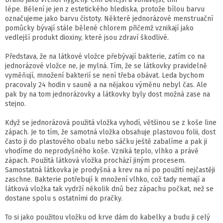
lépe. Bělení je jen z estetického hlediska, protože bílou barvu
označujeme jako barvu čistoty.
Některé jednorázové menstruační
pomůcky bývají stále bělené chlorem přičemž vznikají jako
vedlejší produkt dioxiny, které jsou zdraví škodlivé.
Představa, že na látkové vložce přebývají bakterie, zatím co na
jednorázové vložce ne, je mylná. Tím, že se látkovky pravidelně
vyměňují, množení bakterií se není třeba obávat. Leda bychom
pracovaly 24 hodin v sauně a na nějakou výměnu nebyl čas. Ale
pak by na tom jednorázovky a látkovky byly dost možná zase na
stejno.
Když se jednorázová použitá vložka vyhodí, většinou se z koše line
zápach. Je to tím, že samotná vložka obsahuje plastovou folii, dost
často ji do plastového obalu nebo sáčku ještě zabalíme a pak ji
vhodíme do neprodyšného koše. Vzniká teplo, vlhko a právě
zápach. Použitá látková vložka prochází jiným procesem.
Samostatná látkovka je prodyšná a krev na ní po použití nejčastěji
zaschne. Bakterie potřebují k množení vlhko, což tady nemají a
látková vložka tak vydrží několik dnů bez zápachu počkat, než se
dostane spolu s ostatními do pračky.
To si jako použitou vložku od krve dám do kabelky a budu ji celý