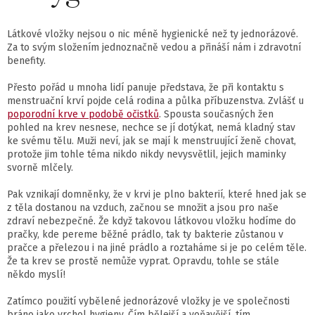
Látkové vložky nejsou o nic méně hygienické než ty jednorázové.
Za to svým složením jednoznačně vedou a přináší nám i zdravotní
benefity.
Přesto pořád u mnoha lidí panuje představa, že při kontaktu s
menstruační krví pojde celá rodina a půlka příbuzenstva. Zvlášť u
poporodní krve v podobě očistků
. Spousta současných žen
pohled na krev nesnese, nechce se jí dotýkat, nemá kladný stav
ke svému tělu. Muži neví, jak se mají k menstruující ženě chovat,
protože jim tohle téma nikdo nikdy nevysvětlil, jejich maminky
svorně mlčely.
Pak vznikají domněnky, že v krvi je plno bakterií, které hned jak se
z těla dostanou na vzduch, začnou se množit a jsou pro naše
zdraví nebezpečné. Že když takovou látkovou vložku hodíme do
pračky, kde pereme běžné prádlo, tak ty bakterie zůstanou v
pračce a přelezou i na jiné prádlo a roztaháme si je po celém těle.
Že ta krev se prostě nemůže vyprat. Opravdu, tohle se stále
někdo myslí!
Zatímco použití vybělené jednorázové vložky je ve společnosti
bráno jako vrchol hygieny. Čím bělejší a voňavější, tím