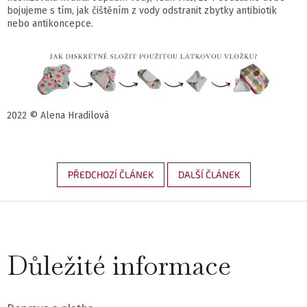
bojujeme s tím, jak čištěním z vody odstranit zbytky antibiotik
nebo antikoncepce.
2022 © Alena Hradilová
PŘEDCHOZÍ ČLÁNEK
DALŠÍ ČLÁNEK
Z
á
Důležité informace
p
a