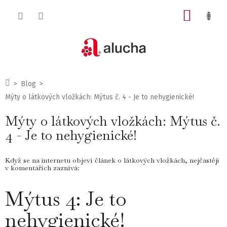
Přejít
NÁKUP
na
obsah
KOŠÍK
Domů
Blog
Mýty o látkových vložkách: Mýtus č. 4 - Je to nehygienické!
Mýty o látkových vložkách: Mýtus č.
4 - Je to nehygienické!
Když se na internetu objeví článek o látkových vložkách, nejčastěji
v komentářích zaznívá:
Mýtus 4: Je to
nehygienické!