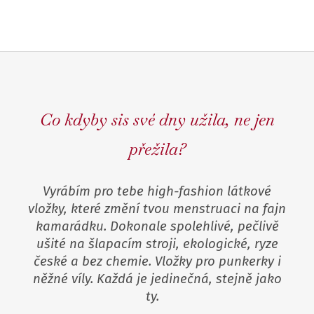
Co kdyby sis své dny užila, ne jen
přežila?
Vyrábím
pro tebe
h
igh-fashion
látkové
vložky
, které změní tvou menstruaci na fajn
kamarádku.
Dokonale spolehlivé, pečlivě
ušité na šlapacím stroji, ekologické, ryze
české a bez chemie.
Vložky p
ro punkerky i
něžné víly. Každá je jedinečná, stejně jako
ty.