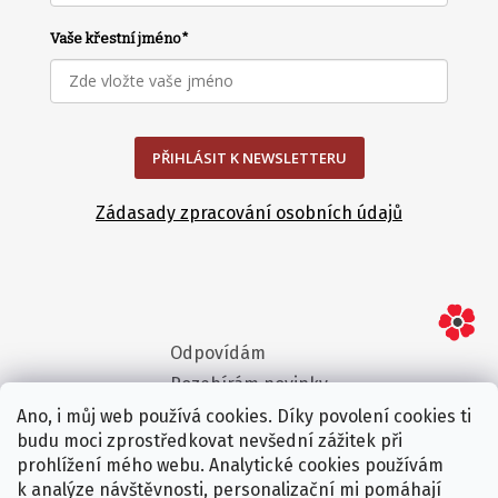
Vaše křestní jméno
*
PŘIHLÁSIT K NEWSLETTERU
Zádasady zpracování osobních údajů
Odpovídám
Rozebírám novinky
Vyvracím mýty
Ano, i můj web používá cookies. Díky povolení cookies ti
budu moci zprostředkovat nevšední zážitek při
Ptám se za vás
prohlížení mého webu. Analytické cookies používám
k analýze návštěvnosti, personalizační mi pomáhají