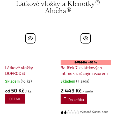
Látkové vložky a Klenotky®
Alucha®
2 723 Kč
–10 %
Látkové vložky -
Balíček 7 ks látkových
DOPRODEJ
intimek s různým vzorem
Skladem
(>5 ks)
Skladem
(4 sada)
50 Kč
2 449 Kč
od
/ ks
/ sada
DETAIL
Do košíku
Výhodná týdenní sada