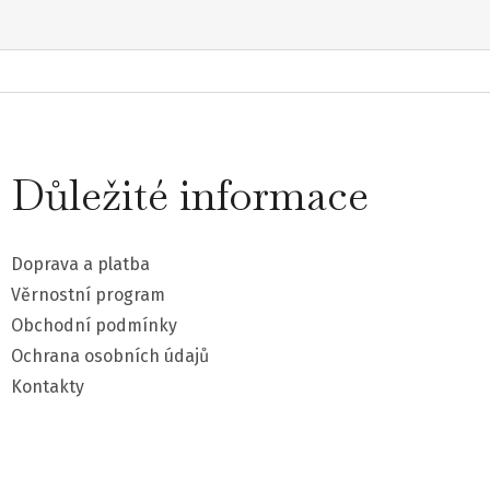
Z
á
Důležité informace
p
a
Doprava a platba
t
Věrnostní program
Obchodní podmínky
í
Ochrana osobních údajů
Kontakty