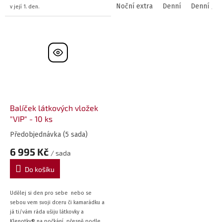
Noční extra
Denní
Denní / n
v její 1. den.
Balíček látkových vložek
"VIP" - 10 ks
Předobjednávka
(5 sada)
6 995 Kč
/ sada
Do košíku
Udělej si den pro sebe nebo se
sebou vem svoji dceru či kamarádku a
já ti/vám ráda ušiju látkovky a
Klenotky® na počkání, přesně podle