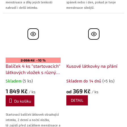
spánek nebo i den, pokud je tvoje
menstruace a díky jejich tenkosti
menstruace silnější.
nahradí i delší intimku.
2 056 Kč
–10 %
Balíček 4 ks "startovacích"
Kusové látkovky na přání
látkových vložek s různým
vzorem
Skladem
(5 ks)
Skladem do 14 dnů
(>5 ks)
1 849 Kč
369 Kč
od
/ ks
/ ks
DETAIL
Do košíku
Startovací balíček látkovek obsahující
intimku, 2 denní a noční vložku,
tě
zajistí před začátkem menstruace a