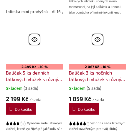
látkových intimek určených mimo
menstruaci, na její začátek a konec i
Intimka mini prodyšná - dl.16 / š.5 cm - černý bavlněný úplet / č
jako pomůcka při mírné inkontinenci.
2 445 Kč
–10 %
2 067 Kč
–10 %
Balíček 5 ks denních
Balíček 3 ks nočních
látkových vložek s různým
látkových vložek s různým
vzorem
vzorem
Skladem
(3 sada)
Skladem
(5 sada)
2 199 Kč
1 859 Kč
/ sada
/ sada
Do košíku
Do košíku
Výhodná sada látkových
Výhodná sada látkových
vložek navržených pro tvůj klidný
vložek, které využiješ při jakékoliv síle