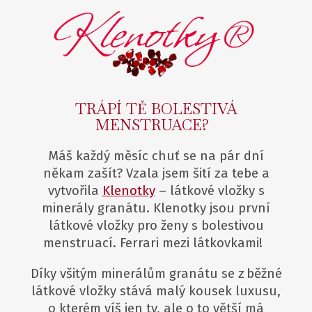
TRÁPÍ TĚ BOLESTIVÁ
MENSTRUACE?
Máš každý měsíc chuť se na pár dní
někam zašít? Vzala jsem šití za tebe a
vytvořila
Klenotky
– látkové vložky s
minerály granátu. Klenotky jsou první
látkové vložky pro ženy s bolestivou
menstruací. Ferrari mezi látkovkami!
Díky všitým minerálům granátu se z běžné
látkové vložky stává malý kousek luxusu,
o kterém víš jen ty, ale o to větší má