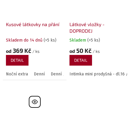
Kusové látkovky na přání
Látkové vložky -
DOPRODEJ
Skladem do 14 dnů
(>5 ks)
Skladem
(>5 ks)
369 Kč
50 Kč
od
od
/ ks
/ ks
DETAIL
DETAIL
Noční extra
Denní
Denní / noční
Intimka mini prodyšná - dl.16 / 
Noční
Intimka
Megan