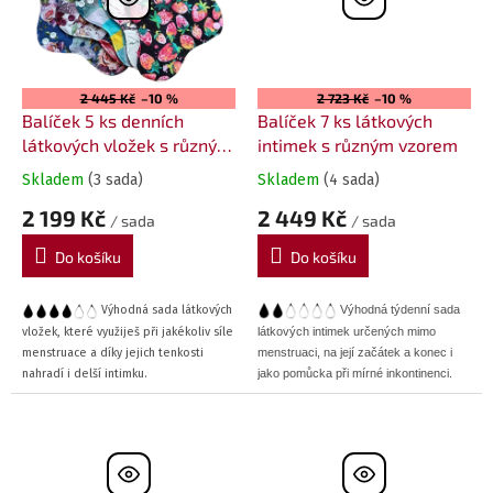
ů
2 445 Kč
–10 %
2 723 Kč
–10 %
Balíček 5 ks denních
Balíček 7 ks látkových
látkových vložek s různým
intimek s různým vzorem
vzorem
Skladem
(3 sada)
Skladem
(4 sada)
2 199 Kč
2 449 Kč
/ sada
/ sada
Do košíku
Do košíku
Výhodná sada látkových
Výhodná týdenní sada
vložek, které využiješ při jakékoliv síle
látkových intimek určených mimo
menstruace a díky jejich tenkosti
menstruaci, na její začátek a konec i
nahradí i delší intimku.
jako pomůcka při mírné inkontinenci.