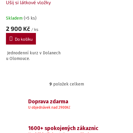
Ušij si látkové vložky
Skladem
(>5 ks)
2 900 Kč
/ ks
Do košíku
Jednodenní kurz v Dolanech
u Olomouce.
9
položek celkem
O
V
L
Doprava zdarma
Á
U objednávek nad 2900Kč
D
A
C
1600+ spokojených zákaznic