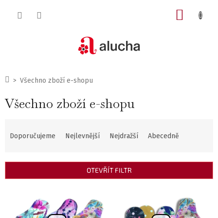
Přejít
NÁKUP
na
obsah
KOŠÍK
Domů
Všechno zboží e-shopu
Všechno zboží e-shopu
Ř
Doporučujeme
Nejlevnější
Nejdražší
Abecedně
a
z
OTEVŘÍT FILTR
e
V
n