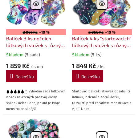
ý
í
p
p
i
r
2 067 Kč
–10 %
2 056 Kč
–10 %
s
Balíček 3 ks nočních
Balíček 4 ks "startovacích"
o
látkových vložek s různým
látkových vložek s různým
p
vzorem
vzorem
Skladem
(5 sada)
Skladem
(5 ks)
d
r
1 859 Kč
1 849 Kč
/ sada
/ ks
u
o
Do košíku
Do košíku
k
d
Výhodná sada látkových
Startovací balíček látkovek obsahující
t
intimku, 2 denní a noční vložku,
vložek navržených pro tvůj klidný
u
tě
zajistí před začátkem menstruace a
spánek nebo i den, pokud je tvoje
ů
v její 1. den.
menstruace silnější.
k
t