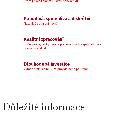
Í
Které již šetří planetu i svou peněženku
P
R
V
Pohodlná, spolehlivá a diskrétní
K
Natolik, že o ní ani nevíš
Y
V
Kvalitní zpracování
Ý
Ruční práce, tenký okraj a precizní prošití zajistí látkovce
P
tvarovou stálost
I
S
Dlouhodobá investice
U
Zvládne minimálně 6 let pravidelného používání
Z
á
Důležité informace
p