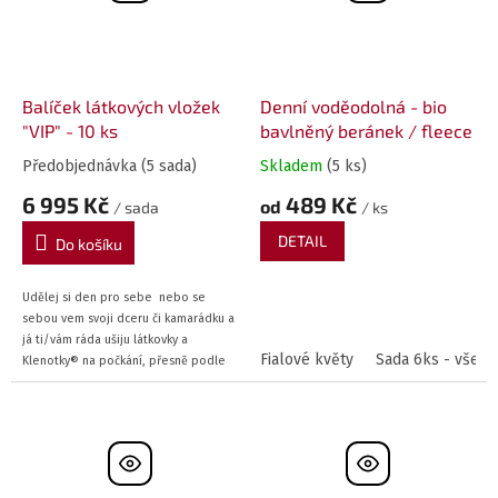
Balíček látkových vložek
Denní voděodolná - bio
"VIP" - 10 ks
bavlněný beránek / fleece
Předobjednávka
(5 sada)
Skladem
(5 ks)
6 995 Kč
489 Kč
od
/ sada
/ ks
DETAIL
Do košíku
Udělej si den pro sebe nebo se
sebou vem svoji dceru či kamarádku a
já ti/vám ráda ušiju látkovky a
Fialové květy
Sada 6ks - všech
Klenotky® na počkání, přesně podle
tvého/vašeho výběru.