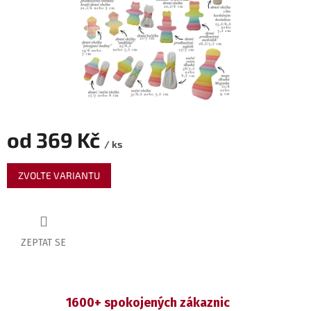
od
369 Kč
/ ks
Měrná
ZVOLTE VARIANTU
cena:
ZEPTAT SE
1600+ spokojených zákaznic