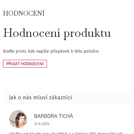
HODNOCENÍ
Hodnocení produktu
Buďte první, kdo napíše příspěvek k této položce.
PŘIDAT HODNOCENÍ
BARBORA TICHÁ
BT
Hodnocení obchodu je 5 z 5 hvězdiček.
25.6.2026