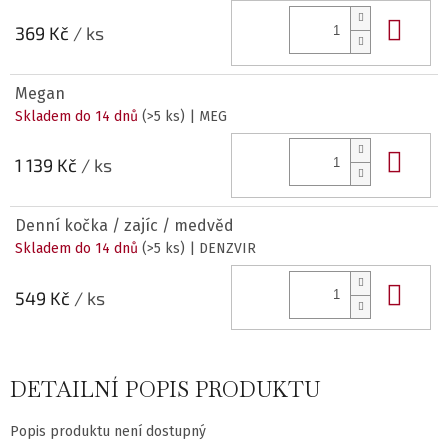
Do 
369 Kč
/ ks
Megan
Skladem do 14 dnů
(>5 ks)
| MEG
Do 
1 139 Kč
/ ks
Denní kočka / zajíc / medvěd
Skladem do 14 dnů
(>5 ks)
| DENZVIR
Do 
549 Kč
/ ks
DETAILNÍ POPIS PRODUKTU
Popis produktu není dostupný