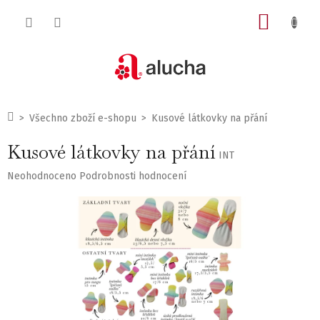
Přejít
NÁKUP
na
obsah
KOŠÍK
Domů
Všechno zboží e-shopu
Kusové látkovky na přání
Kusové látkovky na přání
INT
Průměrné
Neohodnoceno
Podrobnosti hodnocení
hodnocení
produktu
je
0,0
z
5
hvězdiček.