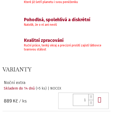
Které již šetří planetu i svou peněženku
Pohodlná, spolehlivá a diskrétní
Natolik, že o ní ani nevíš
Kvalitní zpracování
Ruční práce, tenký okraj a precizní prošití zajistí látkovce
tvarovou stálost
VARIANTY
Noční extra
Skladem do 14 dnů
(>5 ks)
| NOCEX
Do 
889 Kč
/ ks