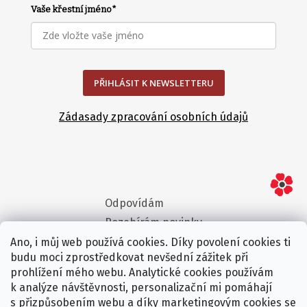
Vaše křestní jméno
*
PŘIHLÁSIT K NEWSLETTERU
Zádasady zpracování osobních údajů
Odpovídám
Rozebírám novinky
Vyvracím mýty
Ano, i můj web používá cookies. Díky povolení cookies ti
budu moci zprostředkovat nevšední zážitek při
Ptám se za vás
prohlížení mého webu. Analytické cookies používám
k analýze návštěvnosti, personalizační mi pomáhají
s přizpůsobením webu a díky marketingovým cookies se