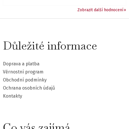
Zobrazit další hodnocení
Z
á
Důležité informace
p
a
Doprava a platba
t
Věrnostní program
Obchodní podmínky
í
Ochrana osobních údajů
Kontakty
Co vás zajímá