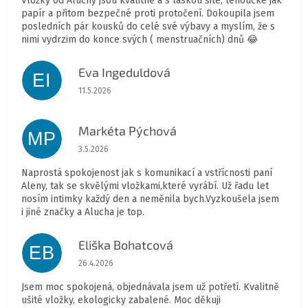
Vložky od Aluchy jsou kvalitně a s láskou šité, tenoučké jak
papír a přitom bezpečné proti protočení. Dokoupila jsem
posledních pár kousků do celé své výbavy a myslím, že s
nimi vydrzim do konce svých ( menstruačních) dnů 😂
Eva Ingeduldová
EI
Hodnocení obchodu je 5 z 5 hvězdiček.
11.5.2026
Markéta Pýchová
MP
Hodnocení obchodu je 5 z 5 hvězdiček.
3.5.2026
Naprostá spokojenost jak s komunikací a vstřícnosti paní
Aleny, tak se skvělými vložkami,které vyrábí. Už řadu let
nosím intimky každý den a neměnila bych.Vyzkoušela jsem
i jiné značky a Alucha je top.
Eliška Bohatcová
EB
Hodnocení obchodu je 5 z 5 hvězdiček.
26.4.2026
Jsem moc spokojená, objednávala jsem už potřetí. Kvalitně
ušité vložky, ekologicky zabalené. Moc děkuji