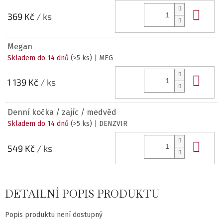
Do 
369 Kč
/ ks
Megan
Skladem do 14 dnů
(>5 ks)
| MEG
Do 
1 139 Kč
/ ks
Denní kočka / zajíc / medvěd
Skladem do 14 dnů
(>5 ks)
| DENZVIR
Do 
549 Kč
/ ks
DETAILNÍ POPIS PRODUKTU
Popis produktu není dostupný