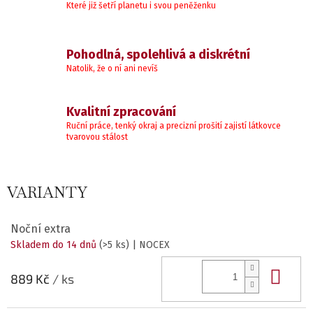
Které již šetří planetu i svou peněženku
Pohodlná, spolehlivá a diskrétní
Natolik, že o ní ani nevíš
Kvalitní zpracování
Ruční práce, tenký okraj a precizní prošití zajistí látkovce
tvarovou stálost
VARIANTY
Noční extra
Skladem do 14 dnů
(>5 ks)
| NOCEX
Do 
889 Kč
/ ks