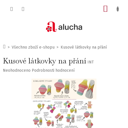
Přejít
NÁKUP
na
obsah
KOŠÍK
Domů
Všechno zboží e-shopu
Kusové látkovky na přání
Kusové látkovky na přání
INT
Průměrné
Neohodnoceno
Podrobnosti hodnocení
hodnocení
produktu
je
0,0
z
5
hvězdiček.