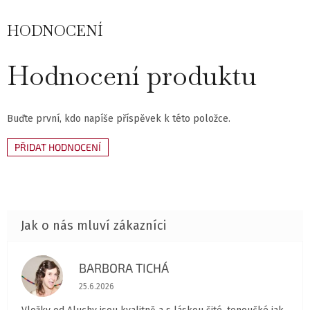
HODNOCENÍ
Hodnocení produktu
Buďte první, kdo napíše příspěvek k této položce.
PŘIDAT HODNOCENÍ
BARBORA TICHÁ
BT
Hodnocení obchodu je 5 z 5 hvězdiček.
25.6.2026