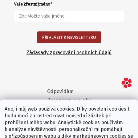
Vaše křestní jméno
*
PŘIHLÁSIT K NEWSLETTERU
Zádasady zpracování osobních údajů
Odpovídám
Rozebírám novinky
Vyvracím mýty
Ano, i můj web používá cookies. Díky povolení cookies ti
budu moci zprostředkovat nevšední zážitek při
Ptám se za vás
prohlížení mého webu. Analytické cookies používám
k analýze návštěvnosti, personalizační mi pomáhají
s přizpůsobením webu a díky marketingovým cookies se