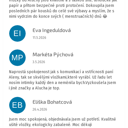
Vložky od Aluchy jsou kvalitně a s láskou šité, tenoučké jak
papír a přitom bezpečné proti protočení. Dokoupila jsem
posledních pár kousků do celé své výbavy a myslím, že s
nimi vydrzim do konce svých ( menstruačních) dnů 😂
Eva Ingeduldová
EI
Hodnocení obchodu je 5 z 5 hvězdiček.
11.5.2026
Markéta Pýchová
MP
Hodnocení obchodu je 5 z 5 hvězdiček.
3.5.2026
Naprostá spokojenost jak s komunikací a vstřícnosti paní
Aleny, tak se skvělými vložkami,které vyrábí. Už řadu let
nosím intimky každý den a neměnila bych.Vyzkoušela jsem
i jiné značky a Alucha je top.
Eliška Bohatcová
EB
Hodnocení obchodu je 5 z 5 hvězdiček.
26.4.2026
Jsem moc spokojená, objednávala jsem už potřetí. Kvalitně
ušité vložky, ekologicky zabalené. Moc děkuji