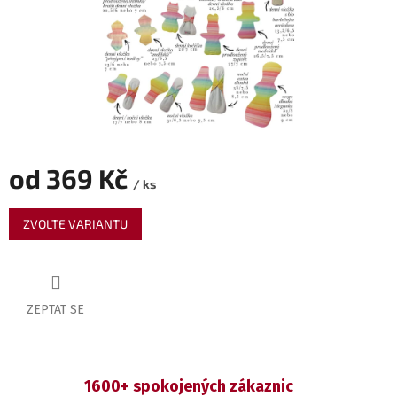
od
369 Kč
/ ks
Měrná
ZVOLTE VARIANTU
cena:
ZEPTAT SE
1600+ spokojených zákaznic