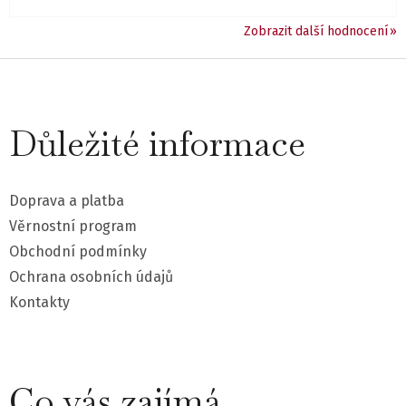
Zobrazit další hodnocení
Z
á
Důležité informace
p
a
Doprava a platba
t
Věrnostní program
Obchodní podmínky
í
Ochrana osobních údajů
Kontakty
Co vás zajímá