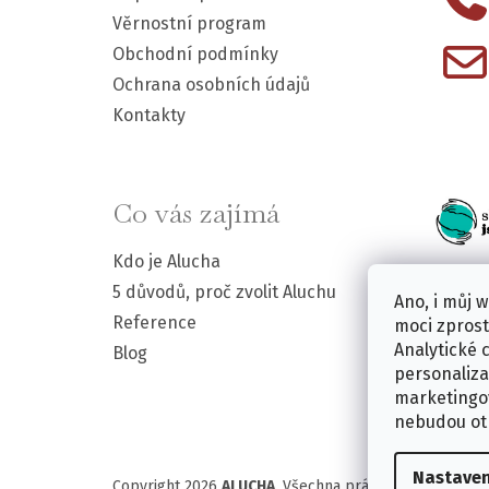
a
Věrnostní program
t
Obchodní podmínky
Ochrana osobních údajů
í
Kontakty
Co vás zajímá
Kdo je Alucha
5 důvodů, proč zvolit Aluchu
Ano, i můj 
Reference
moci zprost
Analytické 
Blog
personaliza
marketingov
nebudou ot
Nastaven
Copyright 2026
ALUCHA
. Všechna práva vyhrazena.
Upr