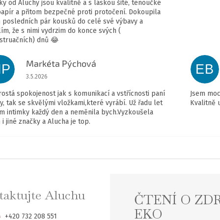
ky od Aluchy jsou kvalitně a s láskou šité, tenoučké
papír a přitom bezpečné proti protočení. Dokoupila
 posledních pár kousků do celé své výbavy a
ím, že s nimi vydrzim do konce svých (
truačních) dnů 😂
Markéta Pýchová
MP
EB
Hodnocení obchodu je 5 z 5 hvězdiček.
3.5.2026
ostá spokojenost jak s komunikací a vstřícnosti paní
Jsem moc 
y, tak se skvělými vložkami,které vyrábí. Už řadu let
Kvalitně 
m intimky každý den a neměnila bych.Vyzkoušela
 i jiné značky a Alucha je top.
aktujte Aluchu
ČTENÍ O ZD
EKO
+420 732 208 551