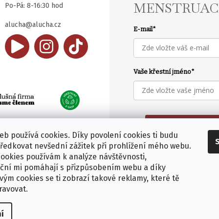
MENSTRUAC
Po-Pá: 8-16:30 hod
alucha@alucha.cz
E-mail
*
Vaše křestní jméno
*
PŘIHLÁSIT K NEWSL
web používá cookies. Díky povolení cookies ti budu
ředkovat nevšední zážitek při prohlížení mého webu.
Zádasady zpracování
cookies používám k analýze návštěvnosti,
údajů
ční mi pomáhají s přizpůsobením webu a díky
ým cookies se ti zobrazí takové reklamy, které tě
ravovat.
í
avit nastavení cookies