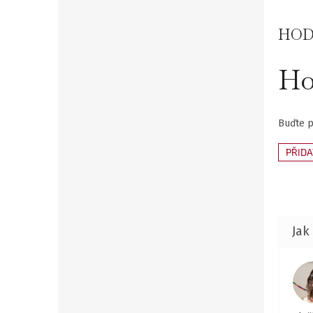
HOD
Ho
Buďte p
PŘID