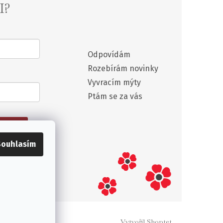
I?
Odpovídám
Rozebírám novinky
Vyvracím mýty
Ptám se za vás
ETTERU
Souhlasím
 osobních
Vytvořil Shoptet