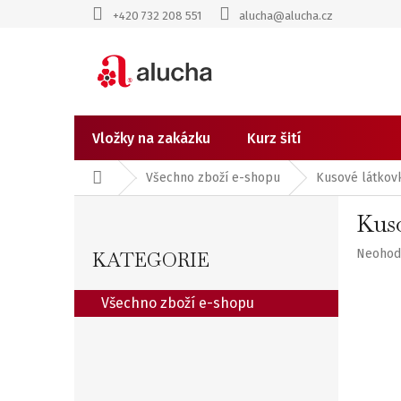
Přejít
+420 732 208 551
alucha@alucha.cz
na
obsah
Vložky na zakázku
Kurz šití
Domů
Všechno zboží e-shopu
Kusové látkovk
P
Kuso
o
Přeskočit
Průměr
Neohod
kategorie
KATEGORIE
hodnoc
s
produk
Všechno zboží e-shopu
je
t
0,0
z
r
5
hvězdič