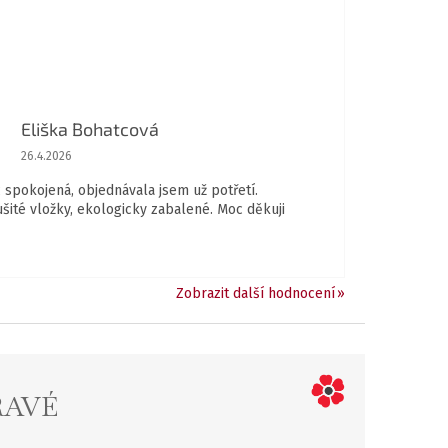
Eliška Bohatcová
Hodnocení obchodu je 5 z 5 hvězdiček.
26.4.2026
spokojená, objednávala jsem už potřetí.
ušité vložky, ekologicky zabalené. Moc děkuji
Zobrazit další hodnocení
RAVÉ