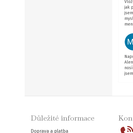
Vlož
jak 
jsem
mysl
mens
Napr
Alen
nosí
jsem
Z
á
Důležité informace
Kont
p
Doprava a platba