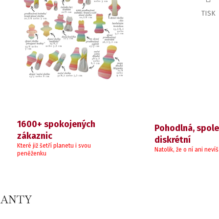
TISK
1600+ spokojených
Pohodlná, spole
zákaznic
diskrétní
Které již šetří planetu i svou
Natolik, že o ní ani nevíš
peněženku
IANTY