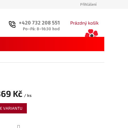
Přihlášení
+420 732 208 551
NÁKUPNÍ
Prázdný košík
Po–Pá: 8–16:30 hod
KOŠÍK
369 Kč
/ ks
E VARIANTU