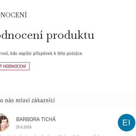
NOCENÍ
dnocení produktu
rvní, kdo napíše příspěvek k této položce.
AT HODNOCENÍ
BARBORA TICHÁ
BT
EI
Hodnocení obchodu je 5 z 5 hvězdiček.
25.6.2026