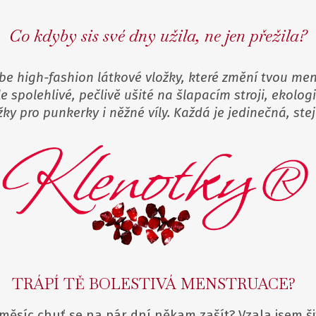
Co kdyby sis své dny užila, ne jen přežila?
ebe
h
igh-fashion
látkové vložky
, které změní tvou men
 spolehlivé, pečlivě ušité na šlapacím stroji, ekolog
žky p
ro punkerky i něžné víly. Každá je jedinečná, ste
TRÁPÍ TĚ BOLESTIVÁ MENSTRUACE?
měsíc chuť se na pár dní někam zašít? Vzala jsem šit