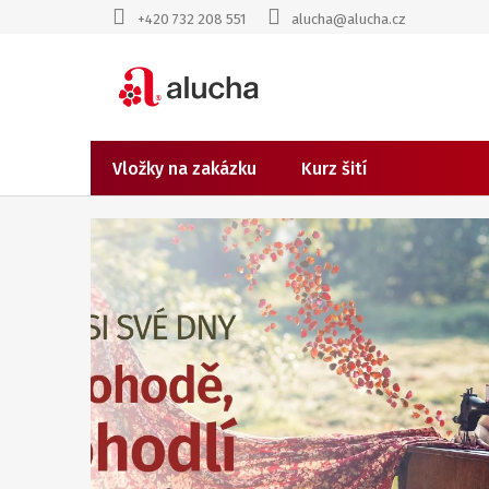
Přejít
+420 732 208 551
alucha@alucha.cz
na
obsah
Vložky na zakázku
Kurz šití