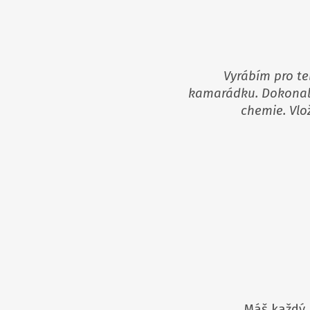
Vyrábím
pro t
kamarádku.
Dokonale
chemie.
Vlo
Máš každý 