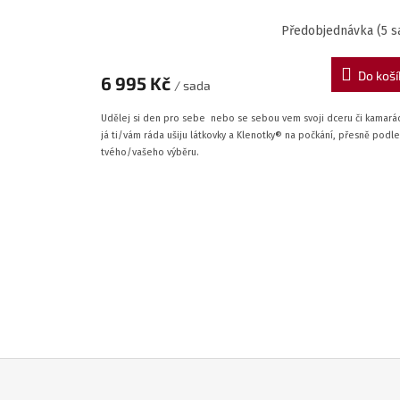
Předobjednávka
(5 s
Do koší
6 995 Kč
/ sada
Udělej si den pro sebe nebo se sebou vem svoji dceru či kamará
já ti/vám ráda ušiju látkovky a Klenotky® na počkání, přesně podle
tvého/vašeho výběru.