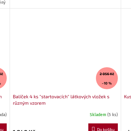
něný úplet / černý bavlněný úplet
Intimka mini voděodolná - dl.16 /
Kč
2 056 Kč
%
–10 %
m
Balíček 4 ks "startovacích" látkových vložek s
Kus
různým vzorem
ada)
Skladem
(5 ks)
ku
Do košíku