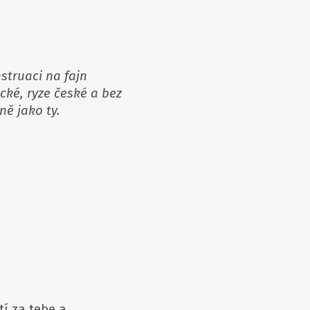
struaci na fajn
ické, ryze české a bez
jně jako ty.
í za tebe a