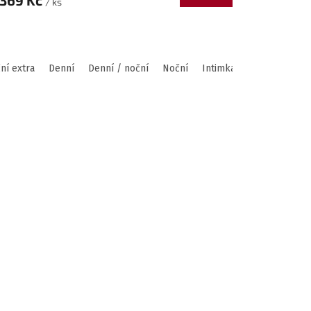
369 Kč
/ ks
ní extra
Denní
Denní / noční
Noční
Intimka
Megan
Denn