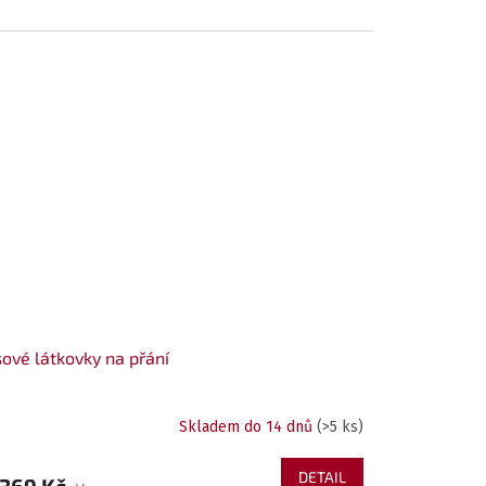
 š.5 cm - černý bavlněný úplet / barevné listy a bobule na černém fle
ové látkovky na přání
Skladem do 14 dnů
(>5 ks)
DETAIL