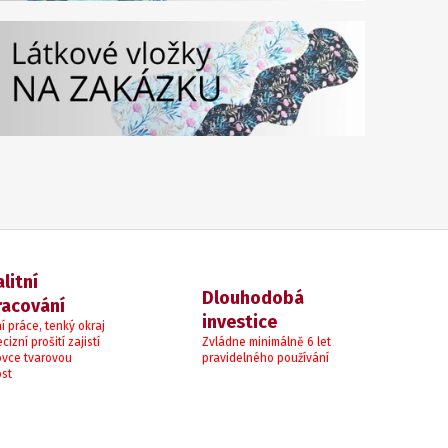
litní
Dlouhodobá
racování
investice
í práce, tenký okraj
cizní prošití zajistí
Zvládne minimálně 6 let
ovce tvarovou
pravidelného používání
ost