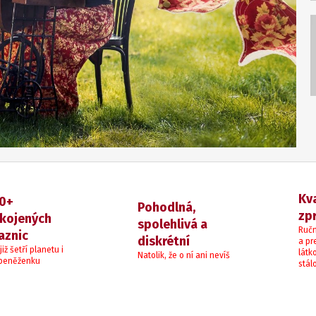
Kva
0+
Pohodlná,
zp
kojených
spolehlivá a
Ručn
aznic
diskrétní
a pre
již šetří planetu i
látk
Natolik, že o ní ani nevíš
peněženku
stál