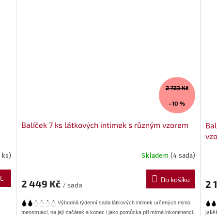
2 723 Kč
–10 %
Balíček 7 ks látkových intimek s různým vzorem
Bal
vz
 ks)
Skladem
(4 sada)
L
Do košíku
2 449 Kč
2 
/ sada
Výhodná týdenní sada látkových intimek určených mimo
menstruaci, na její začátek a konec i jako pomůcka při mírné inkontinenci.
jakék