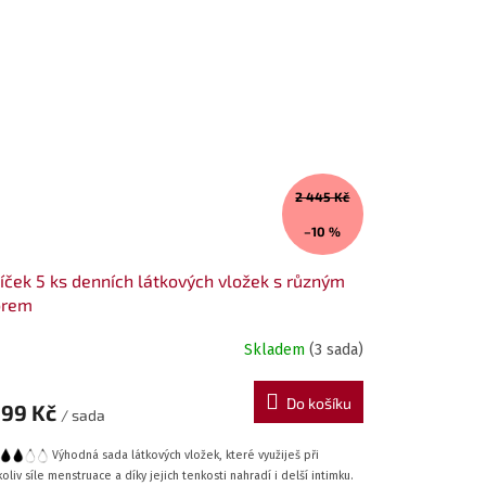
2 445 Kč
–10 %
íček 5 ks denních látkových vložek s různým
orem
Skladem
(3 sada)
Do košíku
199 Kč
/ sada
Výhodná sada látkových vložek, které využiješ při
oliv síle menstruace a díky jejich tenkosti nahradí i delší intimku.