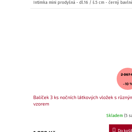
Intimka mini prodyšná - dl.16 / š.5 cm - černý bavl
2 067 
–10 
Balíček 3 ks nočních látkových vložek s různý
vzorem
Skladem
(5 s
Do koší