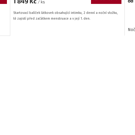
1 849 Kč
od
/ ks
Startovací balíček látkovek obsahující intimku, 2 denní a noční vložku,
tě
zajistí před začátkem menstruace a v její 1. den.
Noč