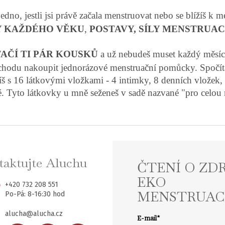
jedno, jestli jsi právě začala menstruovat nebo se blížíš k
Y KAŽDÉHO VĚKU
,
POSTAVY, SÍLY MENSTRUA
TAČÍ TI PÁR KOUSKŮ
a už nebudeš muset každý měsíc 
hodu nakoupit jednorázové menstruační pomůcky. Spočítal
íš s 16 látkovými vložkami - 4 intimky, 8 denních vložek,
. Tyto látkovky u mně seženeš v sadě nazvané "pro celou
aktujte Aluchu
ČTENÍ O ZD
EKO
+420 732 208 551
MENSTRUAC
Po-Pá: 8-16:30 hod
alucha@alucha.cz
E-mail
*