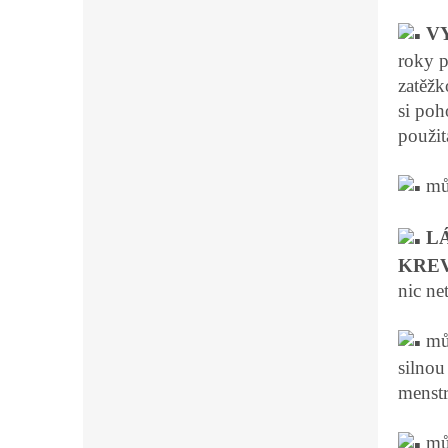
V
roky p
zatěžk
si poh
použit
mů
L
KRE
nic ne
mů
silnou
menst
můž