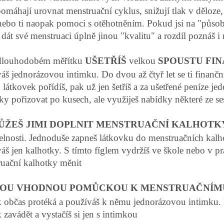
pomáhají urovnat menstruační cyklus, snižují tlak v děloze
bo ti naopak pomoci s otěhotněním. Pokud jsi na "působe
dát své menstruaci úplně jinou "kvalitu" a rozdíl poznáš i 
dlouhodobém měřítku
UŠETŘÍŠ
velkou
SPOUSTU FIN
áš jednorázovou intimku. Do dvou až čtyř let se ti finanční 
 látkovek pořídíš, pak už jen šetříš a za ušetřené peníze 
ky pořizovat po kusech, ale využiješ nabídky některé ze ses
ŮŽEŠ JIMI DOPLNIT MENSTRUAČNÍ KALHOTK
elnosti. Jednoduše zapneš látkovku do menstruačních kalho
áš jen kalhotky. S tímto fíglem vydržíš ve škole nebo v pr
uační kalhotky měnit
OU VHODNOU POMŮCKOU K MENSTRUAČNÍM
k občas protéká a používáš k němu jednorázovou intimku.
k zavádět a vystačíš si jen s intimkou