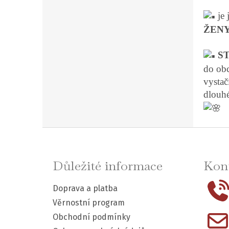
je 
ŽEN
S
do obc
vystač
dlouhé
Z
á
Důležité informace
Kont
p
Doprava a platba
a
Věrnostní program
t
Obchodní podmínky