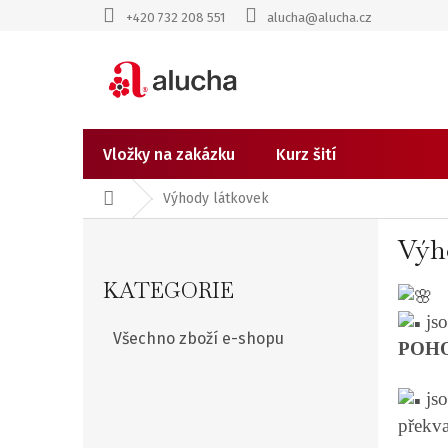
Přejít
+420 732 208 551
alucha@alucha.cz
na
obsah
Vložky na zakázku
Kurz šití
Domů
Výhody látkovek
P
Výh
o
Přeskočit
kategorie
KATEGORIE
s
js
Všechno zboží e-shopu
POH
t
r
js
překv