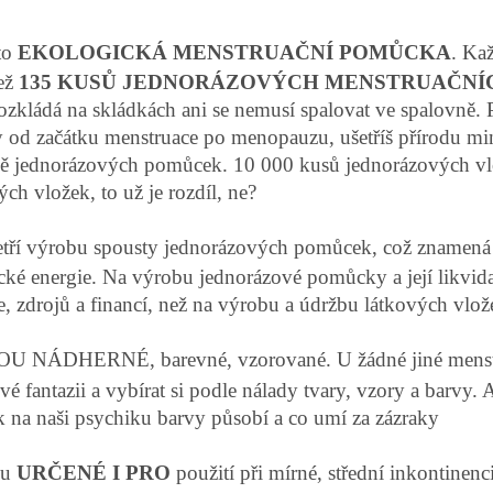
to
EKOLOGICKÁ MENSTRUAČNÍ POMŮCKA
. Ka
než
135 KUSŮ JEDNORÁZOVÝCH MENSTRUAČN
rozkládá na skládkách ani se nemusí spalovat ve spalovně.
 od začátku menstruace po menopauzu, ušetříš přírodu 
ě jednorázových pomůcek. 10 000 kusů jednorázových vl
ých vložek, to už je rozdíl, ne?
tří výrobu spousty jednorázových pomůcek, což znamená 
ické energie. Na výrobu jednorázové pomůcky a její likvid
e, zdrojů a financí, než na výrobu a údržbu látkových vlož
U NÁDHERNÉ, barevné, vzorované. U žádné jiné menstr
vé fantazii a vybírat si podle nálady tvary, vzory a barvy.
ak na naši psychiku barvy působí a co umí za zázraky
ou
URČENÉ I PRO
použití při mírné, střední inkontinenc