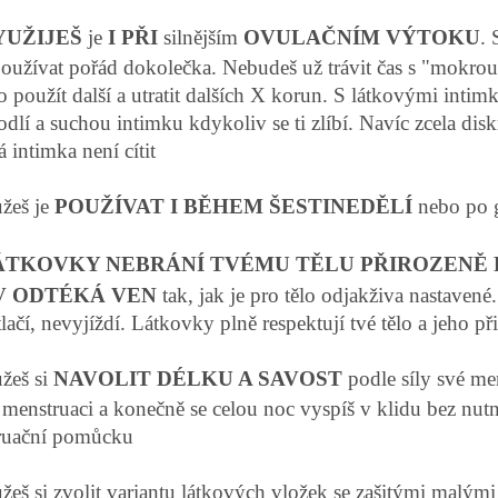
YUŽIJEŠ
je
I PŘI
silnějším
OVULAČNÍM VÝTOKU
. 
oužívat pořád dokolečka. Nebudeš už trávit čas s "mokrou
o použít další a utratit dalších X korun. S látkovými inti
odlí a suchou intimku kdykoliv se ti zlíbí. Navíc zcela disk
á intimka není cítit
žeš je
POUŽÍVAT I BĚHEM ŠESTINEDĚLÍ
nebo po 
ÁTKOVKY NEBRÁNÍ TVÉMU TĚLU PŘIROZENĚ
V ODTÉKÁ VEN
tak, jak je pro tělo odjakživa nastaven
tlačí, nevyjíždí. Látkovky plně respektují tvé tělo a jeho p
žeš si
NAVOLIT DÉLKU A SAVOST
podle síly své me
 menstruaci a konečně se celou noc vyspíš v klidu bez nutn
ruační pomůcku
eš si zvolit variantu látkových vložek se zašitými malý