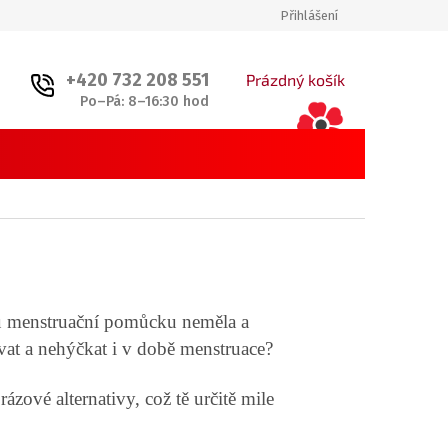
Přihlášení
+420 732 208 551
NÁKUPNÍ
Prázdný košík
Po–Pá: 8–16:30 hod
KOŠÍK
ou menstruační pomůcku neměla a
vat a nehýčkat i v době menstruace?
orázové alternativy, což tě určitě mile