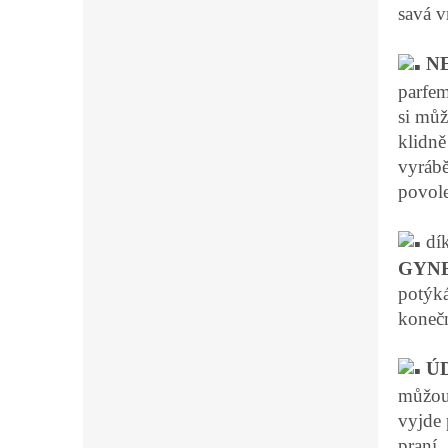
savá v
N
parfem
si můž
klidně
vyrábě
povole
dík
GYN
potýká
konečn
Ú
můžou 
vyjde 
praní