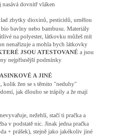
j nasává dovnitř vláken
lad zbytky dioxinů, pesticidů, umělou
y, bio bavlny nebo bambusu. Materiály
citlivé na polyester, látkovku můžeš mít
kon nenařizuje a mohla bych látkovky
KTERÉ JSOU ATESTOVANÉ
a jsou
deny nejpřísnější podmínky
ASINKOVÉ A JINÉ
m, kolik žen se s těmito "neduhy"
domí, jak dlouho se trápily a že mají
nevyvařuje, nežehlí, stačí ti pračka a
ba v podstatě nic. Jinak jedna pračka
da + prášek), stejně jako jakékoliv jiné