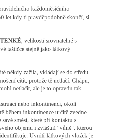
ravidelného každoměsíčního
50 let kdy ti pravděpodobně skončí, si
 TENKÉ
, velikostí srovnatelné s
é taštičce stejně jako látkový
tě někdy zažila, vkládají se do středu
ošení cítit, protože tě netlačí. Chápu,
ohl netlačit, ale je to opravdu tak
struaci nebo inkontinenci, okolí
ště během inkontinence určitě zvedne
 savé směsi, které při kontaktu s
svého objemu i zvláštní "vůně". kterou
dentifikuje. Uvnitř látkových vložek je