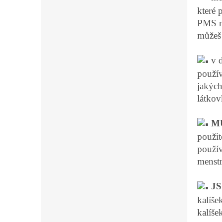
které 
PMS ne
můžeš 
v 
použív
jakých
látkov
M
použit
použív
menstr
JS
kalíše
kalíše