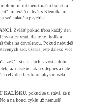
, mohou mírnit menstruační bolesti a
ní" minerálů citlivá, s Klenotkami
na své náladě a psychice
ANCÍ
. Zvlášť pokud třeba každý den
investice vrátí, dle toho, kolik a
jedeš třeba na dovolenou. Pokud nebudeš
tavených sad, ušetříš ještě daleko více
Y
a zvýšit si tak jejich savost a dobu
tek, až nasákne tak ji odepneš a dále
áci celý den bez toho, abys musela
U KALÍŠKU
, pokud se ti stává, že ti
 No a na konci cyklu už nemusíš