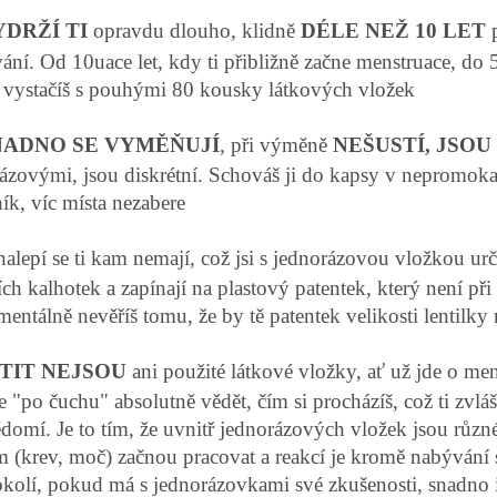
YDRŽÍ TI
opravdu dlouho, klidně
DÉLE NEŽ 10 LET
p
ání. Od 10uace let, kdy ti přibližně začne menstruace, do 
 vystačíš s pouhými 80 kousky látkových vložek
NADNO SE VYMĚŇUJÍ
, při výměně
NEŠUSTÍ, JSOU
ázovými, jsou diskrétní. Schováš ji do kapsy v nepromokav
ík, víc místa nezabere
alepí se ti kam nemají, což jsi s jednorázovou vložkou urči
ch kalhotek a zapínají na plastový patentek, který není při n
entálně nevěříš tomu, že by tě patentek velikosti lentilky m
ÍTIT NEJSOU
ani použité látkové vložky, ať už jde o men
 "po čuchu" absolutně vědět, čím si procházíš, což ti zvlá
domí. Je to tím, že uvnitř jednorázových vložek jsou různé
 (krev, moč) začnou pracovat a reakcí je kromě nabývání 
okolí, pokud má s jednorázovkami své zkušenosti, snadno i