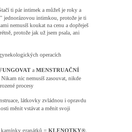
Stačí ti pár intimek a můžeš je roky a
" jednorázovou intimkou, protože je ti
mkami nemusíš koukat na cenu a dopřeješ
rétně, protože jak už jsem psala, ani
gynekologických operacích
 FUNGOVAT
a
MENSTRUAČNÍ
é. Nikam nic nemusíš zasouvat, nikde
řirozené procesy
nstruace, látkovky zvládnou i opravdu
osti měnit vstávat a měnit svoji
mi kamínky granátků =
KLENOTKY®
,