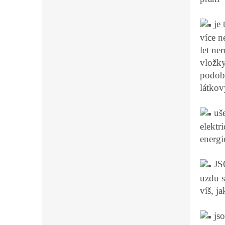
je 
více 
let ne
vložky
podob
látkov
uše
elektr
energi
JSO
uzdu s
víš, j
js