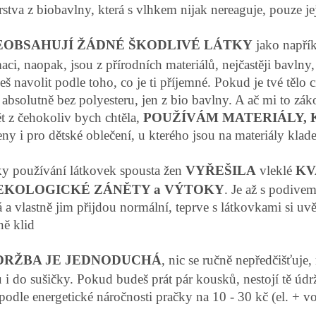
rstva z biobavlny, která s vlhkem nijak nereaguje, pouze je
EOBSAHUJÍ ŽÁDNÉ ŠKODLIVÉ LÁTKY
jako napřík
aci, naopak, jsou z přírodních materiálů, nejčastěji bavln
eš navolit podle toho, co je ti příjemné. Pokud je tvé tělo 
 absolutně bez polyesteru, jen z bio bavlny. A ač mi to zá
t z čehokoliv bych chtěla,
POUŽÍVÁM MATERIÁLY, 
ny i pro dětské oblečení, u kterého jsou na materiály kla
y používání látkovek spousta žen
VYŘEŠILA
vleklé
KV
EKOLOGICKÉ ZÁNĚTY a VÝTOKY
. Je až s podive
 a vlastně jim přijdou normální, teprve s látkovkami si uvě
ě klid
DRŽBA JE JEDNODUCHÁ
, nic se ručně nepředčišťuje, 
i do sušičky. Pokud budeš prát pár kousků, nestojí tě údrž
podle energetické náročnosti pračky na 10 - 30 kč (el. + vo