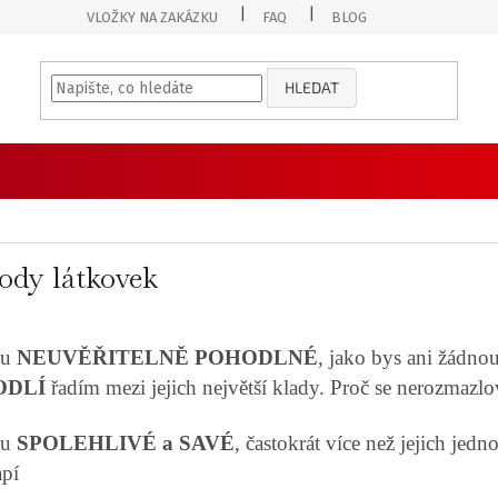
VLOŽKY NA ZAKÁZKU
FAQ
BLOG
HLEDAT
ody látkovek
ou
NEUVĚŘITELNĚ POHODLNÉ
, jako bys ani žádn
ODLÍ
řadím mezi jejich největší klady. Proč se nerozmazlo
ou
SPOLEHLIVÉ a SAVÉ
, častokrát více než jejich jedn
apí