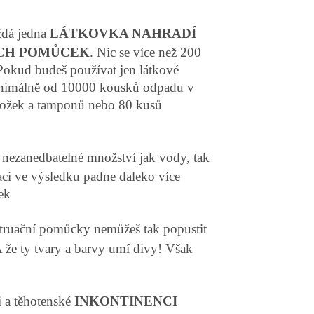
ždá jedna
LÁTKOVKA NAHRADÍ
ÍCH POMŮCEK
. Nic se více než 200
 Pokud budeš používat jen látkové
minimálně od 10000 kousků odpadu v
ožek a tamponů nebo 80 kusů
nezanedbatelné množství jak vody, tak
aci ve výsledku padne daleko více
ek
uační pomůcky nemůžeš tak popustit
 A že ty tvary a barvy umí divy! Však
i a těhotenské
INKONTINENCI