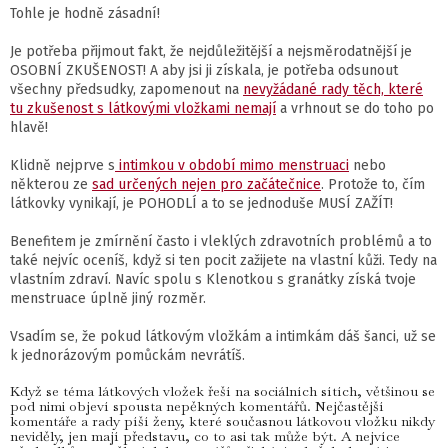
Tohle je hodně zásadní!
Je potřeba přijmout fakt, že nejdůležitější a nejsměrodatnější je
OSOBNÍ ZKUŠENOST! A aby jsi ji získala, je potřeba odsunout
všechny předsudky, zapomenout na
nevyžádané rady těch, které
tu zkušenost s látkovými vložkami nemají
a vrhnout se do toho po
hlavě!
Klidně nejprve s
intimkou v období mimo menstruaci
nebo
některou ze
sad určených nejen pro začátečnice
. Protože to, čím
látkovky vynikají, je POHODLÍ a to se jednoduše MUSÍ ZAŽÍT!
Benefitem je zmírnění často i vleklých zdravotních problémů a to
také nejvíc oceníš, když si ten pocit zažijete na vlastní kůži. Tedy na
vlastním zdraví. Navíc spolu s Klenotkou s granátky získá tvoje
menstruace úplně jiný rozměr.
Vsadím se, že pokud látkovým vložkám a intimkám dáš šanci, už se
k jednorázovým pomůckám nevrátíš.
Když se téma látkových vložek řeší na sociálních sítích, většinou se
pod nimi objeví spousta nepěkných komentářů. Nejčastější
komentáře a rady píší ženy, které současnou látkovou vložku nikdy
neviděly, jen mají představu, co to asi tak může být. A nejvíce