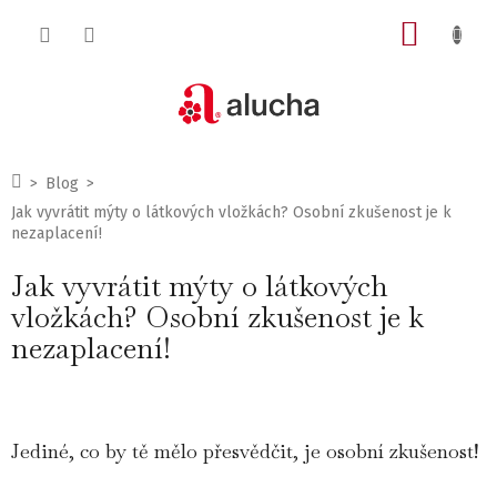
Přejít
NÁKUP
na
obsah
KOŠÍK
Domů
Blog
Jak vyvrátit mýty o látkových vložkách? Osobní zkušenost je k
nezaplacení!
Jak vyvrátit mýty o látkových
vložkách? Osobní zkušenost je k
nezaplacení!
Jediné, co by tě mělo přesvědčit, je osobní zkušenost!