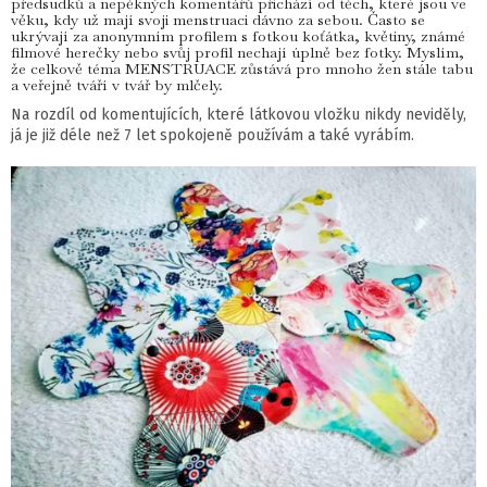
předsudků a nepěkných komentářů přichází od těch, které jsou ve
věku, kdy už mají svoji menstruaci dávno za sebou. Často se
ukrývají za anonymním profilem s fotkou koťátka, květiny, známé
filmové herečky nebo svůj profil nechají úplně bez fotky. Myslím,
že celkově téma MENSTRUACE zůstává pro mnoho žen stále tabu
a veřejně tváří v tvář by mlčely.
Na rozdíl od komentujících, které látkovou vložku nikdy neviděly,
já je již déle než 7 let spokojeně používám a také vyrábím.