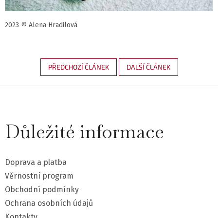
2023 © Alena Hradilová
PŘEDCHOZÍ ČLÁNEK
DALŠÍ ČLÁNEK
Z
á
Důležité informace
p
a
Doprava a platba
t
Věrnostní program
Obchodní podmínky
í
Ochrana osobních údajů
Kontakty